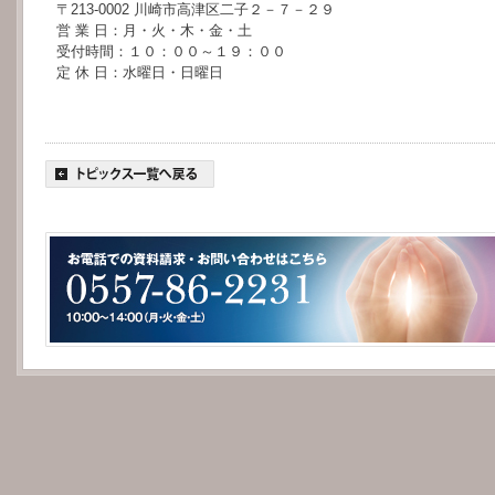
〒213-0002 川崎市高津区二子２－７－２９
営 業 日：月・火・木・金・土
受付時間：１０：００～１９：００
定 休 日：水曜日・日曜日