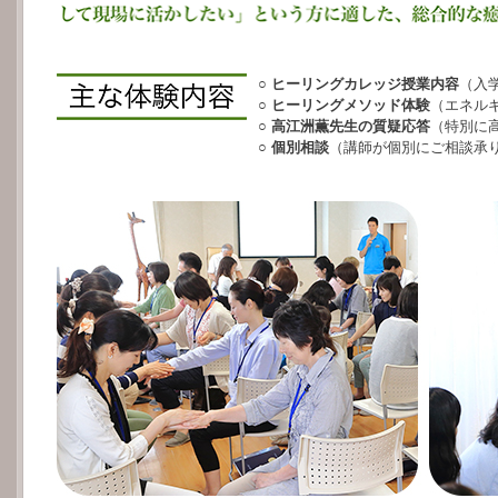
○
ヒーリングカレッジ授業内容
（入
○
ヒーリングメソッド体験
（エネル
○
高江洲薫先生の質疑応答
（特別に
○
個別相談
（講師が個別にご相談承